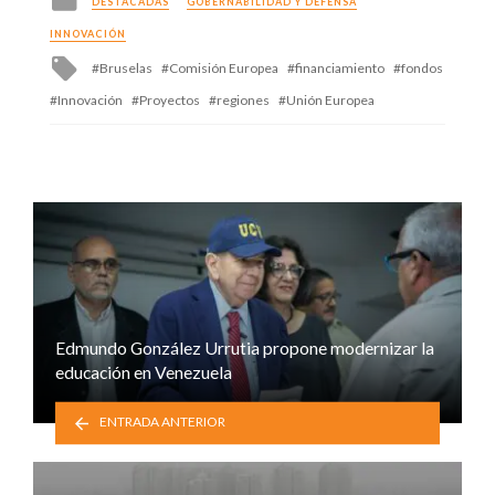
DESTACADAS
GOBERNABILIDAD Y DEFENSA
in
INNOVACIÓN
Tagged
Bruselas
Comisión Europea
financiamiento
fondos
with
Innovación
Proyectos
regiones
Unión Europea
Edmundo González Urrutia propone modernizar la
educación en Venezuela
ENTRADA ANTERIOR