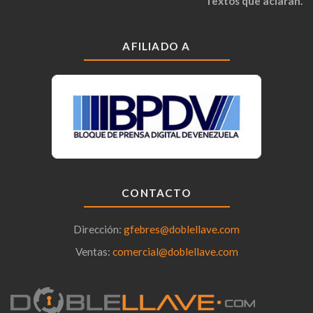
Textos que aclaran.
AFILIADO A
CONTACTO
Dirección:
gfebres@doblellave.com
Ventas:
comercial@doblellave.com