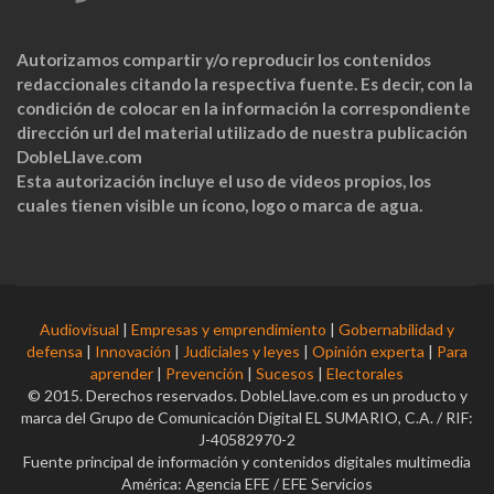
Autorizamos compartir y/o reproducir los contenidos
redaccionales citando la respectiva fuente. Es decir, con la
condición de colocar en la información la correspondiente
dirección url del material utilizado de nuestra publicación
DobleLlave.com
Esta autorización incluye el uso de videos propios, los
cuales tienen visible un ícono, logo o marca de agua.
Audiovisual
|
Empresas y emprendimiento
|
Gobernabilidad y
defensa
|
Innovación
|
Judiciales y leyes
|
Opinión experta
|
Para
aprender
|
Prevención
|
Sucesos
|
Electorales
© 2015. Derechos reservados. DobleLlave.com es un producto y
marca del Grupo de Comunicación Digital EL SUMARIO, C.A. / RIF:
J-40582970-2
Fuente principal de información y contenidos digitales multimedia
América: Agencia EFE / EFE Servicios