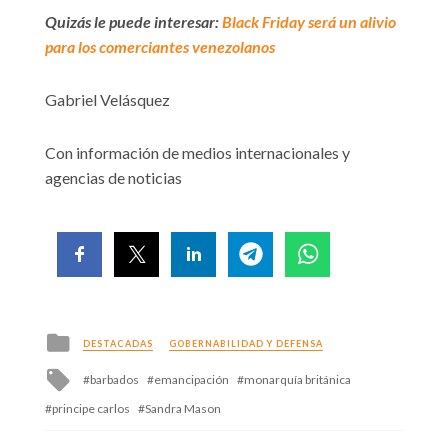
Quizás le puede interesar:
Black Friday será un alivio
para los comerciantes venezolanos
Gabriel Velásquez
Con información de medios internacionales y
agencias de noticias
Posted
DESTACADAS
GOBERNABILIDAD Y DEFENSA
in
Tagged
barbados
emancipación
monarquía británica
with
principe carlos
Sandra Mason