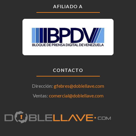
AFILIADO A
CONTACTO
Dirección:
gfebres@doblellave.com
Ventas:
comercial@doblellave.com