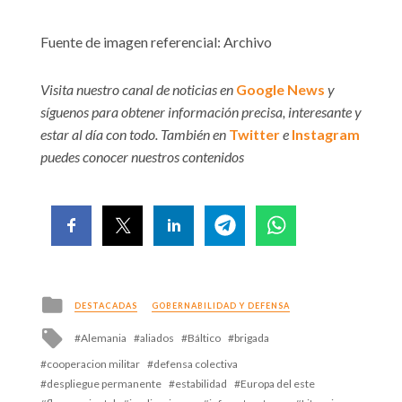
Fuente de imagen referencial: Archivo
Visita nuestro canal de noticias en
Google News
y
síguenos para obtener información precisa, interesante y
estar al día con todo. También en
Twitter
e
Instagram
puedes conocer nuestros contenidos
Posted
DESTACADAS
GOBERNABILIDAD Y DEFENSA
in
Tagged
Alemania
aliados
Báltico
brigada
with
cooperacion militar
defensa colectiva
despliegue permanente
estabilidad
Europa del este