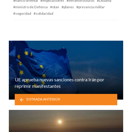
flanco oriental
implicaciones
infraestructuras
Lituania
ministro de Defensa
otan
planes
presencia militar
seguridad
solidaridad
UE aprueba nuevas sanciones contra Irán por
reprimir manifestantes
ENTRADA ANTERIOR