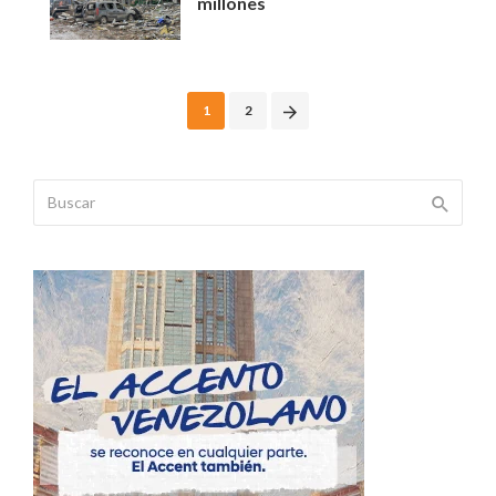
millones
Posts
1
2
navigation