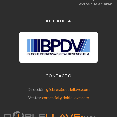
Textos que aclaran.
AFILIADO A
CONTACTO
Dirección:
gfebres@doblellave.com
Ventas:
comercial@doblellave.com