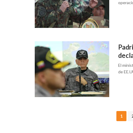
operaci
Padr
decl
El minis
de EE.U
Posts
1
navigation