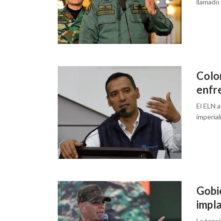
llamado 
Colo
enfr
El ELN 
imperia
Gobi
impla
La tensi