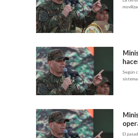
moviliza
Mini
hace
Según ci
sistema
Mini
oper
El pasad