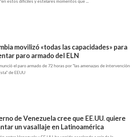
"en estos difíciles y estelares momentos que ...
mbia movilizó «todas las capacidades» para
entar paro armado del ELN
anunció el paro armado de 72 horas por "las amenazas de intervención
lista" de EEUU
erno de Venezuela cree que EE.UU. quiere
ntar un vasallaje en Latinoamérica
ón entre Venezuela y EE.UU. ha venido escalando a raíz de la