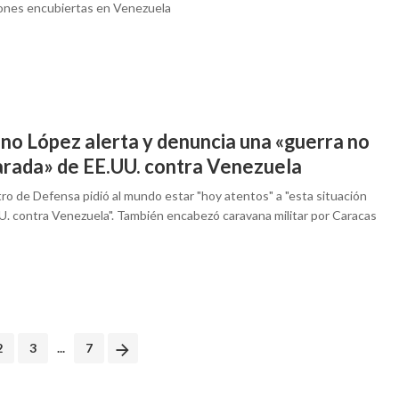
ones encubiertas en Venezuela
ino López alerta y denuncia una «guerra no
arada» de EE.UU. contra Venezuela
tro de Defensa pidió al mundo estar "hoy atentos" a "esta situación
U. contra Venezuela". También encabezó caravana militar por Caracas
2
3
...
7