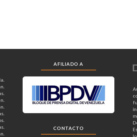
AFILIADO A
a.
n.
A
s.
c
n.
fu
n.
i
s.
m
s.
D
s.
CONTACTO
Es
n.
lo