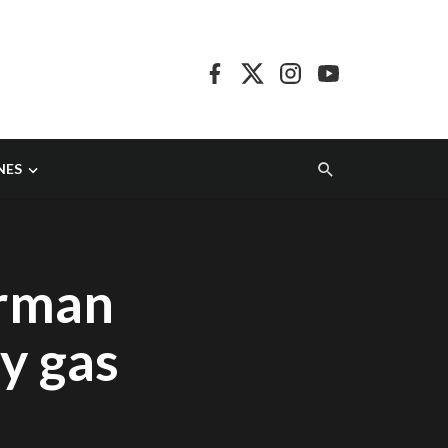
NES
irman
y gas