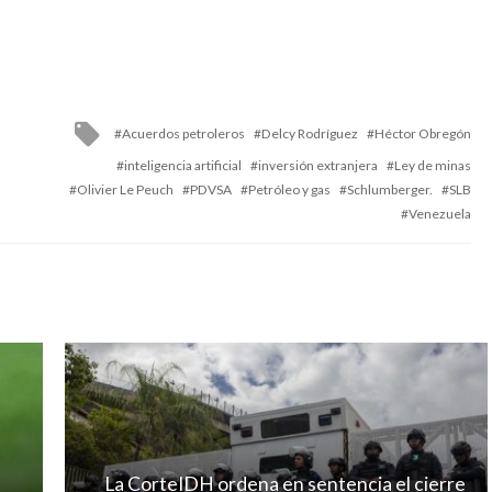
Tagged
Acuerdos petroleros
Delcy Rodríguez
Héctor Obregón
with
inteligencia artificial
inversión extranjera
Ley de minas
Olivier Le Peuch
PDVSA
Petróleo y gas
Schlumberger.
SLB
Venezuela
La CorteIDH ordena en sentencia el cierre