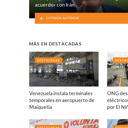
acuerdo» con Irán
ENTRADA ANTERIOR
MÁS EN
DESTACADAS
DESTACADAS
DESTA
Venezuela instala terminales
ONG desc
temporales en aeropuerto de
eléctrico
Maiquetía
por El Ni
DESTACADAS
DESTA