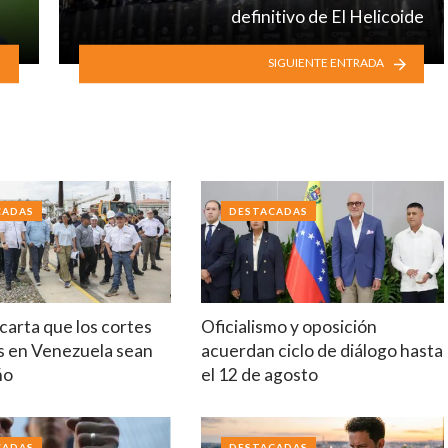
definitivo de El Helicoide
SIGUIENTE ENTRADA
CADAS
DESTACADAS
arta que los cortes
Oficialismo y oposición
s en Venezuela sean
acuerdan ciclo de diálogo hasta
ño
el 12 de agosto
CADAS
DESTACADAS