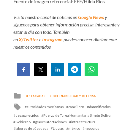
Fuente de imagen referencial: EFE/Hilda Ríos
Visita nuestro canal de noticias en
Google News
y
síguenos para obtener información precisa, interesante y
estar al día con todo. También
en
X/Twitter
e
Instagram
puedes conocer diariamente
nuestros contenidos
Posted
DESTACADAS
GOBERNABILIDAD Y DEFENSA
in
Tagged
autoridades mexicanas
cancillería
damnificados
with
desaparecidos
Fuerza de Tarea Humanitaria Simón Bolívar
Gobierno
graves afectaciones
infraestructura
labores de búsqueda
Lluvias
méxico
negocios