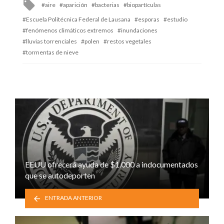
Tagged
aire
aparición
bacterias
biopartículas
with
Escuela Politécnica Federal de Lausana
esporas
estudio
fenómenos climáticos extremos
inundaciones
lluvias torrenciales
polen
restos vegetales
tormentas de nieve
EEUU ofrecerá ayuda de $1.000 a indocumentados
que se autodeporten
ENTRADA ANTERIOR