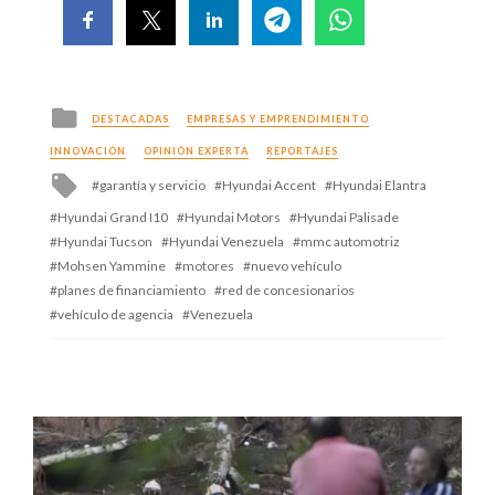
Posted
DESTACADAS
EMPRESAS Y EMPRENDIMIENTO
in
INNOVACIÓN
OPINIÓN EXPERTA
REPORTAJES
Tagged
garantía y servicio
Hyundai Accent
Hyundai Elantra
with
Hyundai Grand I10
Hyundai Motors
Hyundai Palisade
Hyundai Tucson
Hyundai Venezuela
mmc automotriz
Mohsen Yammine
motores
nuevo vehículo
planes de financiamiento
red de concesionarios
vehículo de agencia
Venezuela