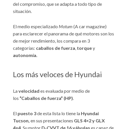
del compromiso, que se adapta a todo tipo de
situación.
El medio especializado
Motum
(A car magazine)
para esclarecer el panorama de qué motores son los
de mejor rendimiento, los compara en 3
categorías:
caballos de fuerza
,
torque
y
autonomía.
Los más veloces de Hyundai
La
velocidad
es evaluada por medio de
los
“Caballos de fuerza” (HP)
.
El
puesto 3
de esta lista lo tiene la
Hyundai
Tucson,
en sus presentaciones
GLS 4×2 y GLX
4×4.
Su motor
D-CVVT de 16 válvulas
es capaz de