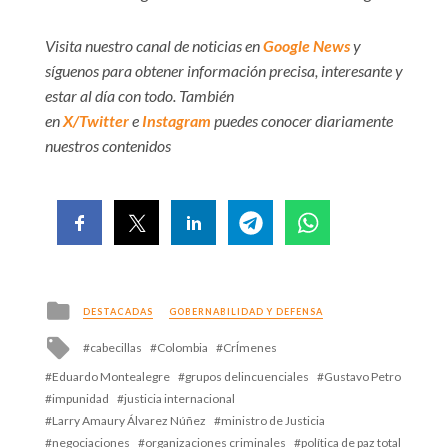
Visita nuestro canal de noticias en
Google News
y
síguenos para obtener información precisa, interesante y
estar al día con todo. También
en
X/Twitter
e
Instagram
puedes conocer diariamente
nuestros contenidos
Posted
DESTACADAS
GOBERNABILIDAD Y DEFENSA
in
Tagged
cabecillas
Colombia
CrÍmenes
with
Eduardo Montealegre
grupos delincuenciales
Gustavo Petro
impunidad
justicia internacional
Larry Amaury Álvarez Núñez
ministro de Justicia
negociaciones
organizaciones criminales
política de paz total