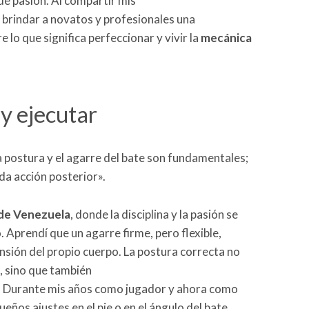
de pasión. Al compartir mis
 brindar a novatos y profesionales una
lo que significa perfeccionar y vivir la
mecánica
 y ejecutar
 postura y el agarre del bate son fundamentales;
ada acción posterior».
 de Venezuela
, donde la disciplina y la pasión se
Aprendí que un agarre firme, pero flexible,
nsión del propio cuerpo. La postura correcta no
, sino que también
a. Durante mis años como jugador y ahora como
eños ajustes en el pie o en el ángulo del bate