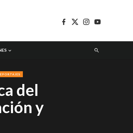
NES
EPORTAJES
ca del
ación y