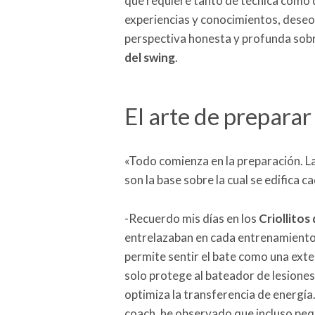
que requiere tanto de técnica como 
experiencias y conocimientos, deseo
perspectiva honesta y profunda sobre 
del swing
.
El arte de preparar
«Todo comienza en la preparación. La
son la base sobre la cual se edifica c
-Recuerdo mis días en los
Criollitos
entrelazaban en cada entrenamiento. 
permite sentir el bate como una exte
solo protege al bateador de lesiones
optimiza la transferencia de energí
coach, he observado que incluso pequ