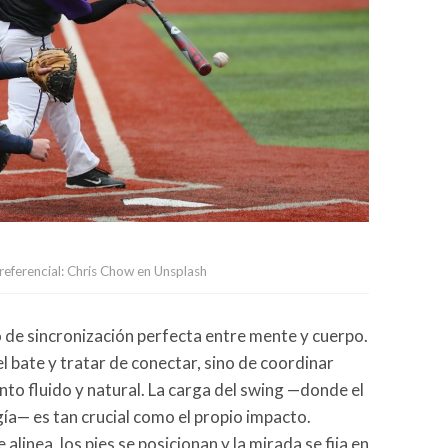
referencial: Chris Chow en Unsplash
o de sincronización perfecta entre mente y cuerpo.
l bate y tratar de conectar, sino de coordinar
to fluido y natural. La carga del swing —donde el
a— es tan crucial como el propio impacto.
 alinea, los pies se posicionan y la mirada se fija en