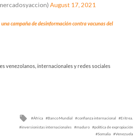
mercadosyaccion)
August 17, 2021
ó una campaña de desinformación contra vacunas del
s venezolanos, internacionales y redes sociales
Tagged
África
Banco Mundial
confianza internacional
Eritrea.
with
inversionistas internacionales
maduro
política de expropiación
Somalia
Venezuela