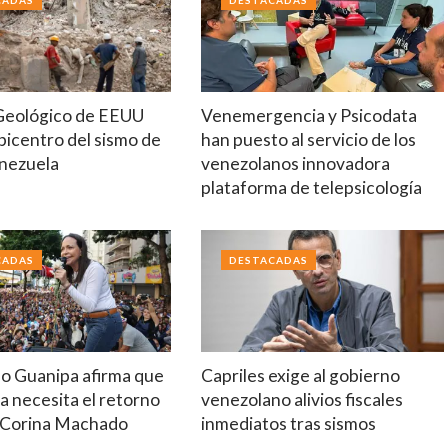
CADAS
DESTACADAS
 Geológico de EEUU
Venemergencia y Psicodata
picentro del sismo de
han puesto al servicio de los
enezuela
venezolanos innovadora
plataforma de telepsicología
CADAS
DESTACADAS
lo Guanipa afirma que
Capriles exige al gobierno
 necesita el retorno
venezolano alivios fiscales
 Corina Machado
inmediatos tras sismos