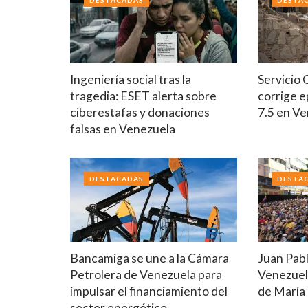
DESTACADAS
DESTA
Ingeniería social tras la
Servicio
tragedia: ESET alerta sobre
corrige e
ciberestafas y donaciones
7.5 en V
falsas en Venezuela
DESTACADAS
DESTA
Bancamiga se une a la Cámara
Juan Pab
Petrolera de Venezuela para
Venezuela
impulsar el financiamiento del
de María
sector energético