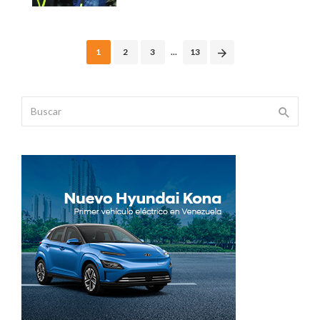
Posts
1
2
3
...
13
navigation