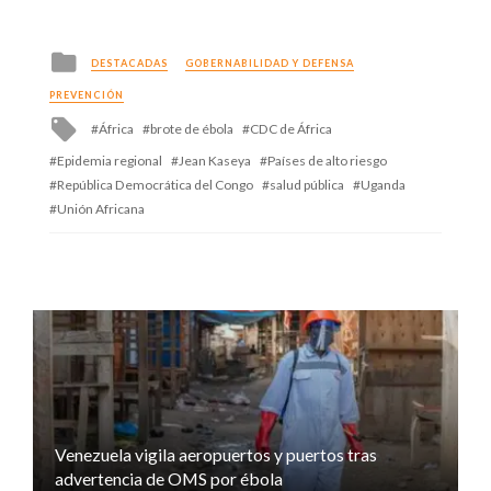
Posted
DESTACADAS
GOBERNABILIDAD Y DEFENSA
in
PREVENCIÓN
Tagged
África
brote de ébola
CDC de África
with
Epidemia regional
Jean Kaseya
Países de alto riesgo
República Democrática del Congo
salud pública
Uganda
Unión Africana
Venezuela vigila aeropuertos y puertos tras
advertencia de OMS por ébola