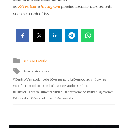
en
X/Twitter
e
Instagram
puedes conocer diariamente
nuestros contenidos
Posted
SIN CATEGORÍA
in
Tagged
caos
caracas
with
Centro Venezolano de Jóvenes para la Democracia
civiles
conflicto político
embajada de Estados Unidos
Gabriel Cabrera
inestabilidad
intervención militar
jóvenes
Protesta
Venezolanos
Venezuela