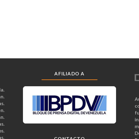
AFILIADO A
a.
n.
A
s.
c
n.
fu
n.
i
s.
m
s.
D
s.
CONTACTO