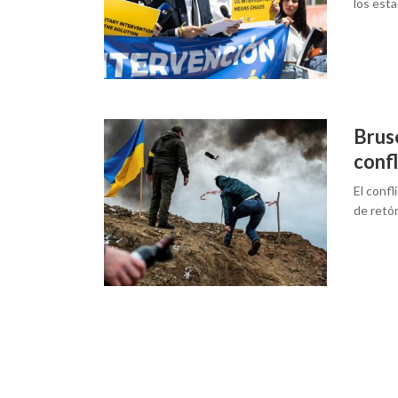
los esta
Bruse
confl
El conf
de retó