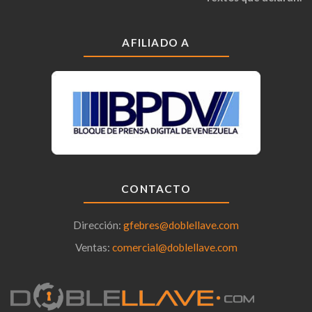
AFILIADO A
CONTACTO
Dirección:
gfebres@doblellave.com
Ventas:
comercial@doblellave.com