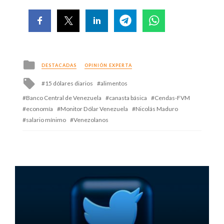
Posted
DESTACADAS
OPINIÓN EXPERTA
in
Tagged
15 dólares diarios
alimentos
with
Banco Central de Venezuela
canasta básica
Cendas-FVM
economía
Monitor Dólar Venezuela
Nicolás Maduro
salario mínimo
Venezolanos