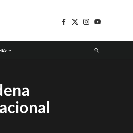
NES
rdena
nacional