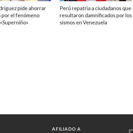
dríguez pide ahorrar
Perú repatria a ciudadanos que
a por el fenómeno
resultaron damnificados por los
 «Superniño»
sismos en Venezuela
AFILIADO A