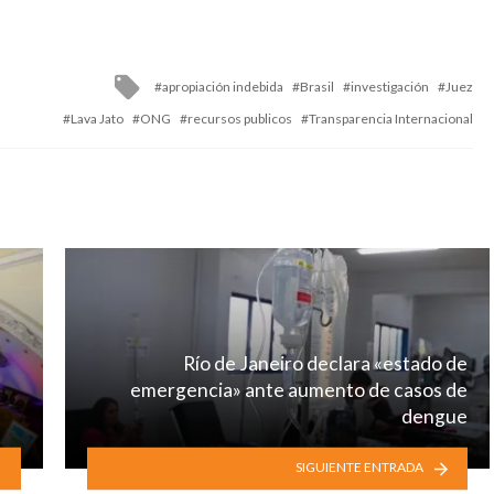
Tagged
apropiación indebida
Brasil
investigación
Juez
with
Lava Jato
ONG
recursos publicos
Transparencia Internacional
Río de Janeiro declara «estado de
emergencia» ante aumento de casos de
dengue
SIGUIENTE ENTRADA