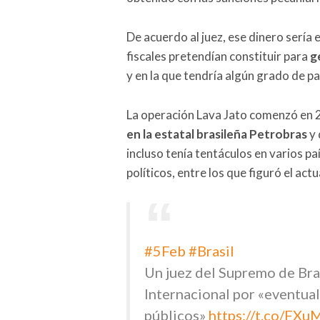
De acuerdo al juez, ese dinero sería
fiscales pretendían constituir para
g
y en la que tendría algún grado de p
La operación Lava Jato comenzó en
en la estatal brasileña Petrobras
y 
incluso tenía tentáculos en varios pa
políticos, entre los que figuró el actu
#5Feb
#Brasil
Un juez del Supremo de Bras
Internacional por «eventua
públicos»
https://t.co/FX