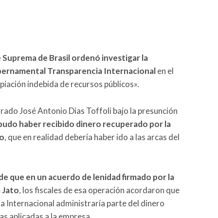
e Suprema de Brasil ordenó investigar la
ubernamental Transparencia Internacional
en el
opiación indebida de recursos públicos».
rado José Antonio Dias Toffoli bajo la presunción
pudo haber recibido dinero recuperado por la
to
, que en realidad debería haber ido a las arcas del
 de que en un acuerdo de lenidad firmado por la
 Jato
, los fiscales de esa operación acordaron que
ia Internacional administraría parte del dinero
as aplicadas a la empresa.