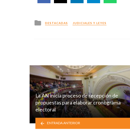
Posted
DESTACADAS
JUDICIALES Y LEYES
in
La AN inicia proceso de recepción de
propuestas para elaborar cronograma
electoral
ENTRADA ANTERIOR