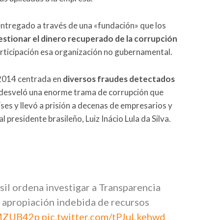
 entregado a través de una «fundación» que los
estionar el dinero recuperado de la corrupción
articipación esa organización no gubernamental.
 2014 centrada en
diversos fraudes detectados
desveló una enorme trama de corrupción que
íses y llevó a prisión a decenas de empresarios y
al presidente brasileño, Luiz Inácio Lula da Silva.
il ordena investigar a Transparencia
l apropiación indebida de recursos
uMZUB42p
pic.twitter.com/tPJuLkehwd