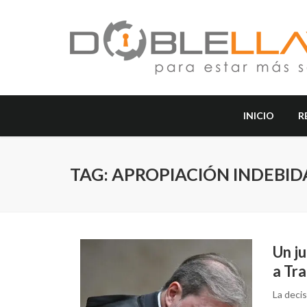
INICIO
R
TAG: APROPIACIÓN INDEBID
Un ju
a Tr
La deci