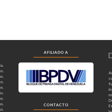
AFILIADO A
a.
n.
A
s.
c
n.
fu
n.
i
s.
m
s.
D
s.
CONTACTO
Es
n.
lo