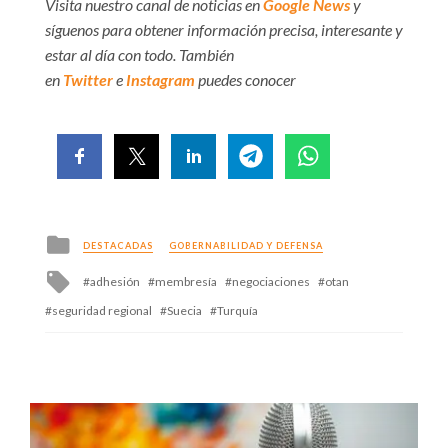
Visita nuestro canal de noticias en
Google News
y
síguenos para obtener información precisa, interesante y
estar al día con todo. También
en
Twitter
e
Instagram
puedes conocer
Posted
DESTACADAS
GOBERNABILIDAD Y DEFENSA
in
Tagged
adhesión
membresía
negociaciones
otan
with
seguridad regional
Suecia
Turquía