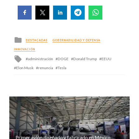
Posted
DESTACADAS
GOBERNABILIDAD Y DEFENSA
in
INNOVACIÓN
Tagged
administración
DOGE
Donald Trump
EEUU
with
Elon Musk
renuncia
Tesla
Primer avión diseñado y fabricado en México