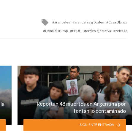
Tagged
aranceles
aranceles globales
Casa Blanca
with
Donald Trump
EEUU
orden ejecutiva
retraso
la
Reportan 48 muertos en Argentina por
fentanilo contaminado
SIGUIENTE ENTRADA