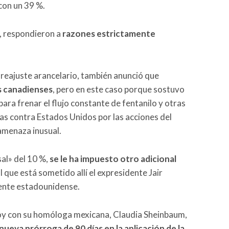
 con un 39 %.
, respondieron a
razones estrictamente
l reajuste arancelario, también anunció que
s canadienses
, pero en este caso porque sostuvo
ara frenar el flujo constante de fentanilo y otras
ias contra Estados Unidos por las acciones del
amenaza inusual.
sal» del 10 %,
se le ha impuesto otro adicional
al que está sometido allí el expresidente Jair
dente estadounidense.
hoy con su homóloga mexicana, Claudia Sheinbaum,
nueva prórroga de 90 días en la aplicación de la