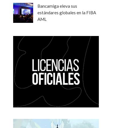
Bancamiga eleva sus
estándares globales en la FIBA
AML