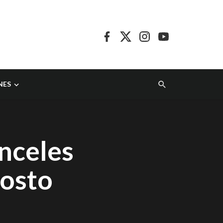
NES
nceles
gosto