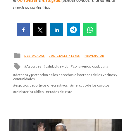
nuestros contenidos
Posted
DESTACADAS
JUDICIALES Y LEYES
PREVENCIÓN
in
Tagged
Asopraes
calidad de vida
convivencia ciudadana
with
defensa y protección de los derechos e intereses de los vecinos y
comunidades
espacios deportivos o recreativos
mercado de los corotos
Ministerio Público
Prados del Este