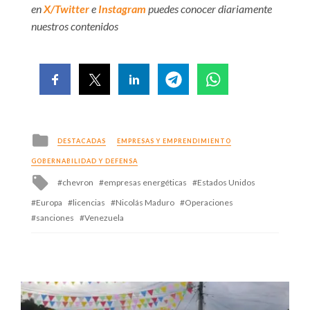
en
X/Twitter
e
Instagram
puedes conocer diariamente
nuestros contenidos
Posted
DESTACADAS
EMPRESAS Y EMPRENDIMIENTO
in
GOBERNABILIDAD Y DEFENSA
Tagged
chevron
empresas energéticas
Estados Unidos
with
Europa
licencias
Nicolás Maduro
Operaciones
sanciones
Venezuela