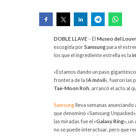
DOBLE LLAVE
– El
Museo del Louv
escogida por
Samsung
para el estre
los que el ingrediente estrella es la
i
«Estamos dando un paso gigantesco q
frontera de la
IA móvil
«, fueron las 
Tae-Moon Roh
, arrancó el acto al 
Samsung
lleva semanas anunciando a
que denominó «Samsung Unpacked», 
las miradas fue el «
Galaxy Ring
«, un
no se puede interactuar, pero que r