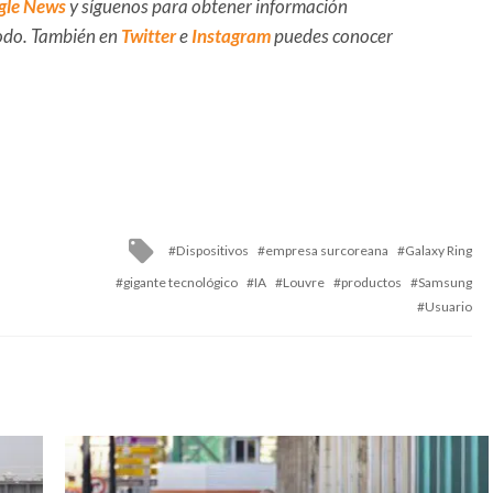
gle News
y síguenos para obtener información
 todo. También en
Twitter
e
Instagram
puedes conocer
Tagged
Dispositivos
empresa surcoreana
Galaxy Ring
with
gigante tecnológico
IA
Louvre
productos
Samsung
Usuario