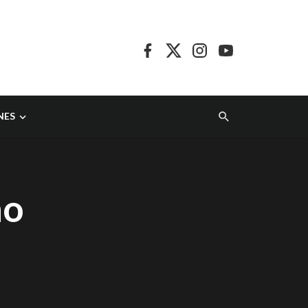
NES
no