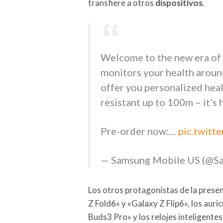
transfiere a otros
dispositivos
.
Welcome to the new era of
monitors your health around
offer you personalized heal
resistant up to 100m – it’s 
Pre-order now:…
pic.twit
— Samsung Mobile US (@
Los otros protagonistas de la presen
Z Fold6» y «Galaxy Z Flip6», los aur
Buds3 Pro» y los relojes inteligente