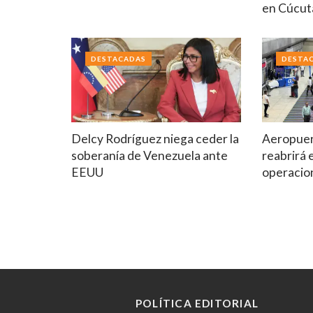
en Cúcut
DESTACADAS
DESTA
Delcy Rodríguez niega ceder la
Aeropuer
soberanía de Venezuela ante
reabrirá 
EEUU
operacio
POLÍTICA EDITORIAL