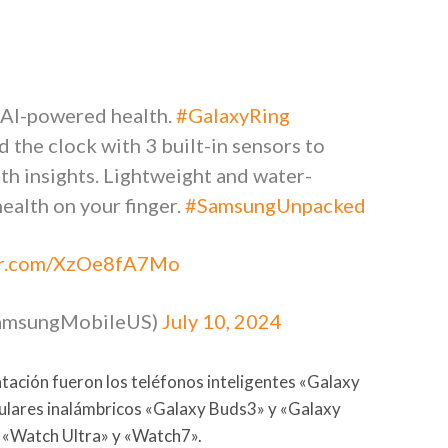
 AI-powered health.
#GalaxyRing
 the clock with 3 built-in sensors to
th insights. Lightweight and water-
health on your finger.
#SamsungUnpacked
ter.com/XzOe8fA7Mo
SamsungMobileUS)
July 10, 2024
tación fueron los teléfonos inteligentes «Galaxy
iculares inalámbricos «Galaxy Buds3» y «Galaxy
s «Watch Ultra» y «Watch7».