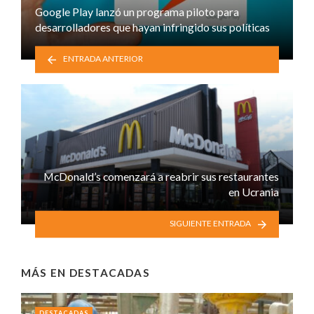
Google Play lanzó un programa piloto para
desarrolladores que hayan infringido sus políticas
ENTRADA ANTERIOR
McDonald’s comenzará a reabrir sus restaurantes
en Ucrania
SIGUIENTE ENTRADA
MÁS EN
DESTACADAS
DESTACADAS