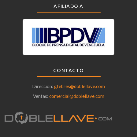
AFILIADO A
CONTACTO
Dirección:
gfebres@doblellave.com
Ventas:
comercial@doblellave.com