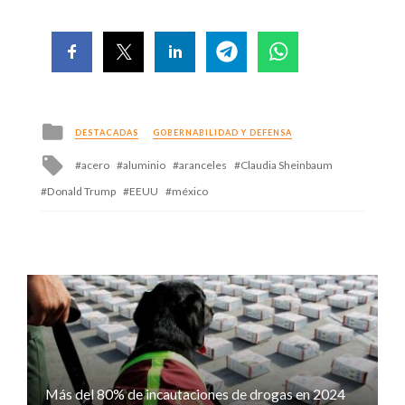
Posted
DESTACADAS
GOBERNABILIDAD Y DEFENSA
in
Tagged
acero
aluminio
aranceles
Claudia Sheinbaum
with
Donald Trump
EEUU
méxico
Más del 80% de incautaciones de drogas en 2024