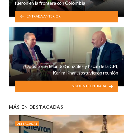
fueron en la frontera con Colombia
ENTRADA ANTERIOR
Opositor Edmundo González y fiscal de la CPI,
Karim Khan, sostuvieron reunión
SIGUIENTE ENTRADA
MÁS EN
DESTACADAS
DESTACADAS