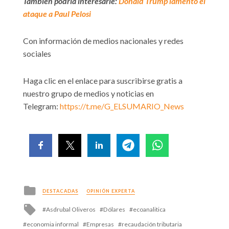
También podría interesarle:
Donald Trump lamentó el
ataque a Paul Pelosi
Con información de medios nacionales y redes
sociales
Haga clic en el enlace para suscribirse gratis a
nuestro grupo de medios y noticias en
Telegram:
https://t.me/G_ELSUMARIO_News
Posted
DESTACADAS
OPINIÓN EXPERTA
in
Tagged
Asdrubal Oliveros
Dólares
ecoanalitica
with
economia informal
Empresas
recaudación tributaria