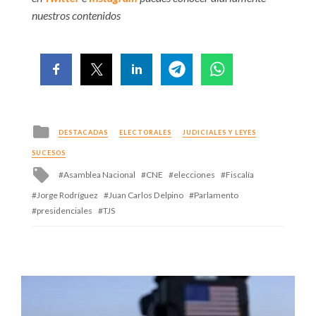
nuestros contenidos
Posted
DESTACADAS
ELECTORALES
JUDICIALES Y LEYES
in
SUCESOS
Tagged
Asamblea Nacional
CNE
elecciones
Fiscalía
with
Jorge Rodríguez
Juan Carlos Delpino
Parlamento
presidenciales
TJS