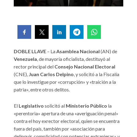
DOBLE LLAVE
– La
Asamblea Nacional
(AN) de
Venezuela
, de mayoría oficialista, destituyó al
rector principal del
Consejo Nacional Electoral
(CNE),
Juan Carlos Delpino
, y solicitó a la Fiscalía
que lo investigue por «corrupción» y «traición a la
patria», entre otros delitos.
El
Legislativo
solicitó al
Ministerio Público
la
«perentoria» apertura de una «averiguación penal»
contra el hoy exrector electoral, quien se encuentra
fuera del país, también por «asociación para
delinquir, complicidad con potencias extranjeras» y