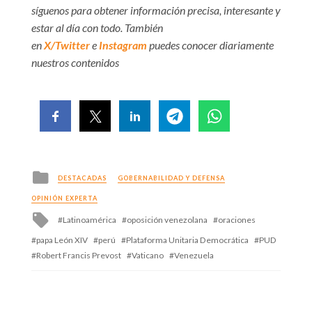
síguenos para obtener información precisa, interesante y
estar al día con todo. También
en
X/Twitter
e
Instagram
puedes conocer diariamente
nuestros contenidos
Posted
DESTACADAS
GOBERNABILIDAD Y DEFENSA
in
OPINIÓN EXPERTA
Tagged
Latinoamérica
oposición venezolana
oraciones
with
papa León XIV
perú
Plataforma Unitaria Democrática
PUD
Robert Francis Prevost
Vaticano
Venezuela