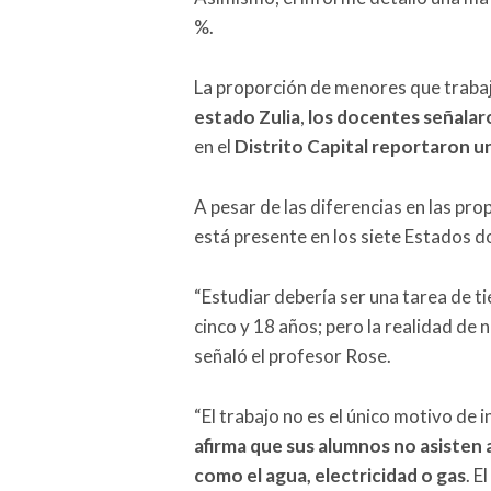
%.
La proporción de menores que traba
estado Zulia
,
los docentes señalar
en el
Distrito Capital reportaron u
A pesar de las diferencias en las pr
está presente en los siete Estados d
“Estudiar debería ser una tarea de t
cinco y 18 años; pero la realidad de 
señaló el profesor Rose.
“El trabajo no es el único motivo de 
afirma que sus alumnos no asisten a 
como el agua, electricidad o gas
. E