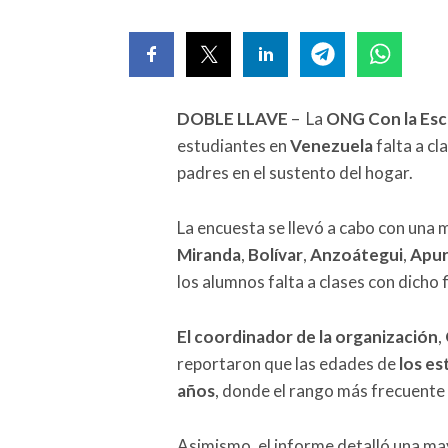
DOBLE LLAVE
– La
ONG Con la Esc
estudiantes en
Venezuela
falta a cl
padres en el sustento del hogar.
La encuesta se llevó a cabo con una
Miranda
,
Bolívar
,
Anzoátegui
,
Apu
los alumnos falta a clases con dicho f
El coordinador de la organización
,
reportaron que las edades de
los es
años
, donde el rango más frecuente 
Asimismo, el informe detalló una may