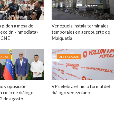
s piden a mesa de
Venezuela instala terminales
lección «inmediata»
temporales en aeropuerto de
o CNE
Maiquetía
CADAS
DESTACADAS
mo y oposición
VP celebra el inicio formal del
 ciclo de diálogo
diálogo venezolano
12 de agosto