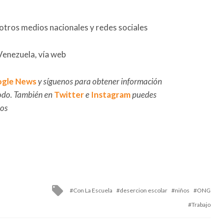
tros medios nacionales y redes sociales
Venezuela, vía web
gle News
y síguenos para obtener información
 todo. También en
Twitter
e
Instagram
puedes
dos
Tagged
Con La Escuela
desercion escolar
niños
ONG
with
Trabajo