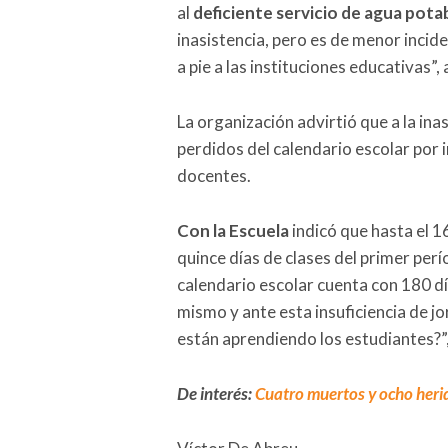
al
deficiente servicio de agua pota
inasistencia, pero es de menor incide
a pie a las instituciones educativas”,
La organización advirtió que a la ina
perdidos del calendario escolar por i
docentes.
Con la Escuela
indicó que hasta el 1
quince días de clases del primer per
calendario escolar cuenta con 180 día
mismo y ante esta insuficiencia de j
están aprendiendo los estudiantes?”
De interés:
Cuatro muertos y ocho herido