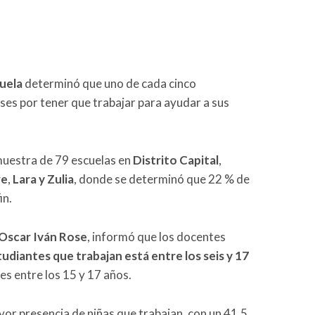
uela
determinó que uno de cada cinco
ases por tener que trabajar para ayudar a sus
 muestra de 79 escuelas en
Distrito Capital
,
re
,
Lara y Zulia
, donde se determinó que 22 % de
in.
Oscar Iván Rose
, informó que los docentes
tudiantes que trabajan está entre los seis y 17
es entre los 15 y 17 años.
or presencia de niñas que trabajan, con un 41,5