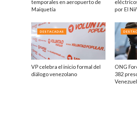
temporales en aeropuerto de
eléctrico
Maiquetía
por El Ni
DESTACADAS
DESTA
VP celebra el inicio formal del
ONG Foro
diálogo venezolano
382 preso
Venezue