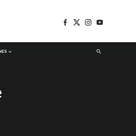
NES
e