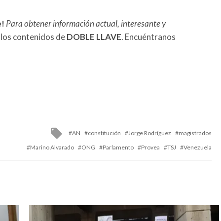
e!
Para obtener información actual, interesante y
 los contenidos de
DOBLE LLAVE
. Encuéntranos
Tagged
AN
constitución
Jorge Rodríguez
magistrados
with
Marino Alvarado
ONG
Parlamento
Provea
TSJ
Venezuela