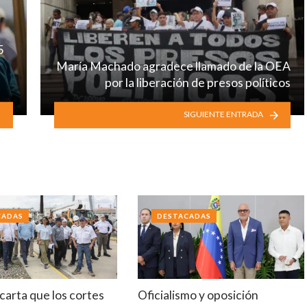
5
María Machado agradece llamado de la OEA
por la liberación de presos políticos
SIGUIENTE ENTRADA
CADAS
DESTACADAS
arta que los cortes
Oficialismo y oposición