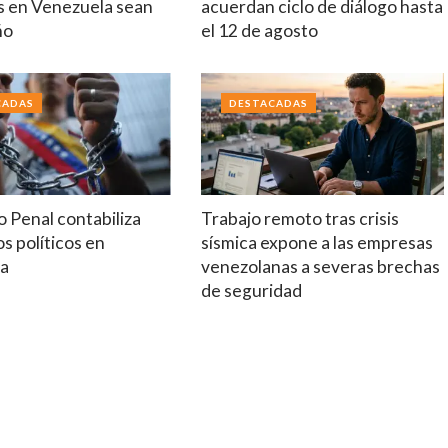
s en Venezuela sean
acuerdan ciclo de diálogo hasta
ño
el 12 de agosto
CADAS
DESTACADAS
 Penal contabiliza
Trabajo remoto tras crisis
s políticos en
sísmica expone a las empresas
la
venezolanas a severas brechas
de seguridad