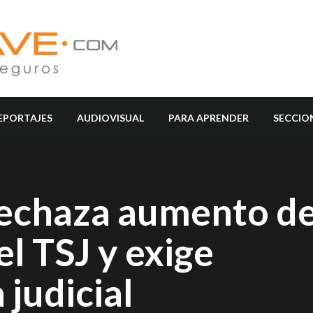
EPORTAJES
AUDIOVISUAL
PARA APRENDER
SECCIO
echaza aumento d
l TSJ y exige
judicial