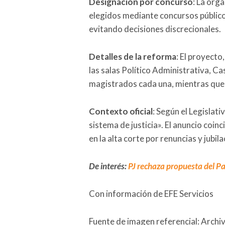
Designación por concurso
: La org
elegidos mediante concursos públicos
evitando decisiones discrecionales.
Detalles de la reforma
: El proyect
las salas Político Administrativa, Cas
magistrados cada una, mientras que l
Contexto oficial
: Según el Legislat
sistema de justicia». El anuncio coin
en la alta corte por renuncias y jubil
De interés:
PJ rechaza propuesta del P
Con información de EFE Servicios
Fuente de imagen referencial: Archi