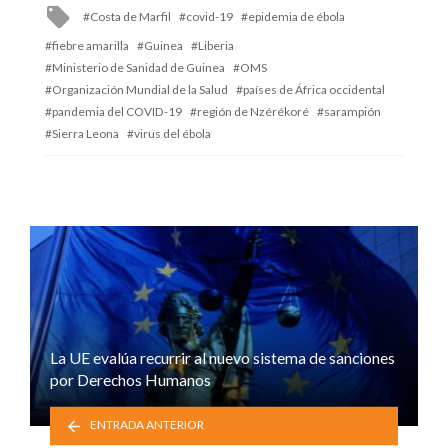
Tagged
Costa de Marfil
covid-19
epidemia de ébola
with
fiebre amarilla
Guinea
Liberia
Ministerio de Sanidad de Guinea
OMS
Organización Mundial de la Salud
países de África occidental
pandemia del COVID-19
región de Nzérékoré
sarampión
Sierra Leona
virus del ébola
La UE evalúa recurrir al nuevo sistema de sanciones
por Derechos Humanos
ENTRADA ANTERIOR