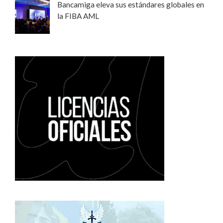
Bancamiga eleva sus estándares globales en
la FIBA AML