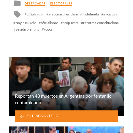
Posted
DESTACADAS
ELECTORALES
in
Tagged
El Salvador
elección presidencial indefinida
iniciativa
with
Nayib Bukele
oficialismo
propuesta
reforma constitucional
sesión plenaria
votos
Reportan 48 muertos en Argentina por fentanilo
contaminado
ENTRADA ANTERIOR