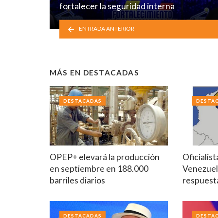
fortalecer la seguridad interna
ENTRADA ANTERIOR
MÁS EN
DESTACADAS
DESTACADAS
DESTA
OPEP+ elevará la producción
Oficialis
en septiembre en 188.000
Venezuel
barriles diarios
respuest
DESTACADAS
DESTA