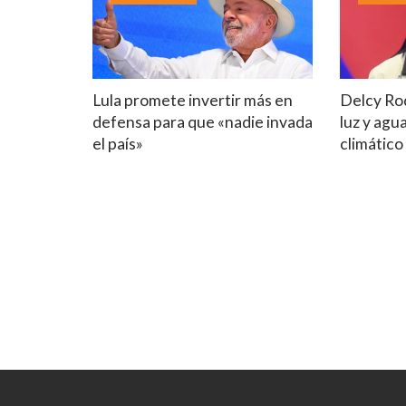
Lula promete invertir más en
Delcy Ro
defensa para que «nadie invada
luz y agu
el país»
climático