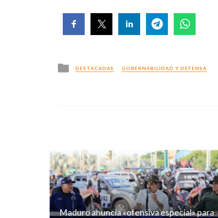
Posted
DESTACADAS
GOBERNABILIDAD Y DEFENSA
in
Maduro anuncia «ofensiva especial» para