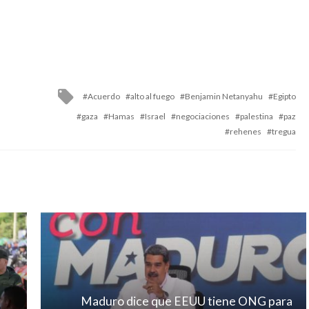
Tagged
Acuerdo
alto al fuego
Benjamin Netanyahu
Egipto
with
gaza
Hamas
Israel
negociaciones
palestina
paz
rehenes
tregua
Maduro dice que EEUU tiene ONG para