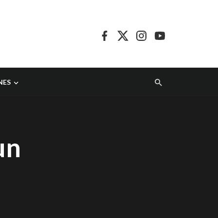
NES
un