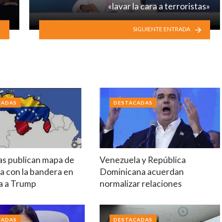
«lavar la cara a terroristas»
SIGUIENTE ENTRADA
CADAS
DESTACADAS
tas publican mapa de
Venezuela y República
a con la bandera en
Dominicana acuerdan
a a Trump
normalizar relaciones
CADAS
DESTACADAS