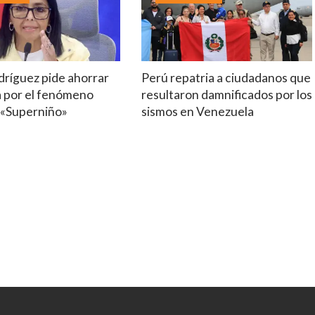
dríguez pide ahorrar
Perú repatria a ciudadanos que
a por el fenómeno
resultaron damnificados por los
 «Superniño»
sismos en Venezuela