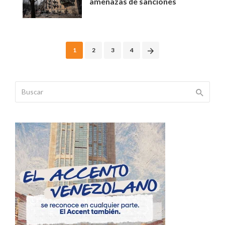
amenazas de sanciones
Posts
1
2
3
4
navigation