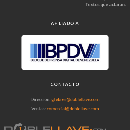
Textos que aclaran.
AFILIADO A
CONTACTO
Dirección:
gfebres@doblellave.com
Ventas:
comercial@doblellave.com