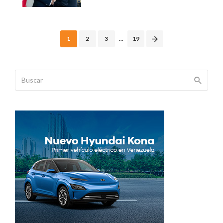
Posts
1
2
3
...
19
navigation