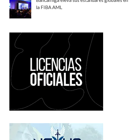
Bancamiga eleva sus estándares globales en
la FIBA AML