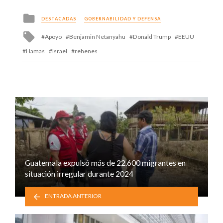
Posted
DESTACADAS
GOBERNABILIDAD Y DEFENSA
in
Tagged
Apoyo
Benjamin Netanyahu
Donald Trump
EEUU
with
Hamas
Israel
rehenes
Guatemala expulsó más de 22.600 migrantes en
situación irregular durante 2024
ENTRADA ANTERIOR