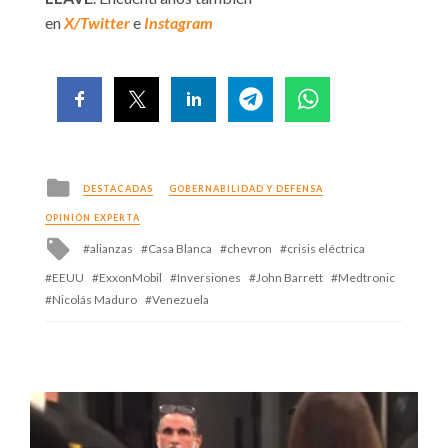
en
X/Twitter
e
Instagram
Posted
DESTACADAS
GOBERNABILIDAD Y DEFENSA
in
OPINIÓN EXPERTA
Tagged
alianzas
Casa Blanca
chevron
crisis eléctrica
with
EEUU
ExxonMobil
Inversiones
John Barrett
Medtronic
Nicolás Maduro
Venezuela