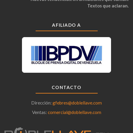
Textos que aclaran.
AFILIADO A
CONTACTO
Dirección:
gfebres@doblellave.com
Ventas:
comercial@doblellave.com