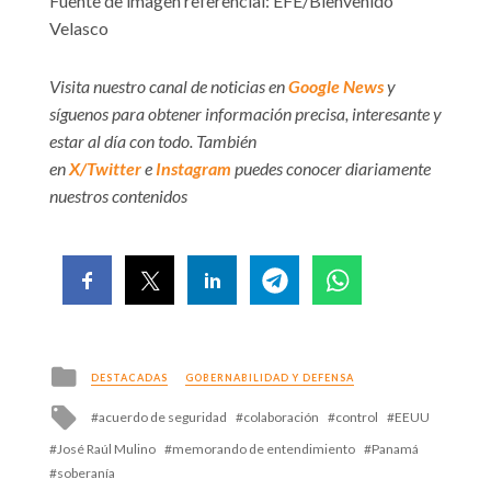
Fuente de imagen referencial: EFE/Bienvenido
Velasco
Visita nuestro canal de noticias en
Google News
y
síguenos para obtener información precisa, interesante y
estar al día con todo. También
en
X/Twitter
e
Instagram
puedes conocer diariamente
nuestros contenidos
Posted
DESTACADAS
GOBERNABILIDAD Y DEFENSA
in
Tagged
acuerdo de seguridad
colaboración
control
EEUU
with
José Raúl Mulino
memorando de entendimiento
Panamá
soberanía