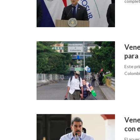
complet
Vene
para
Este pr
Colombia
Vene
con 
El acuer