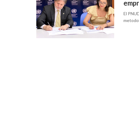
empr
El PNUD 
metodol