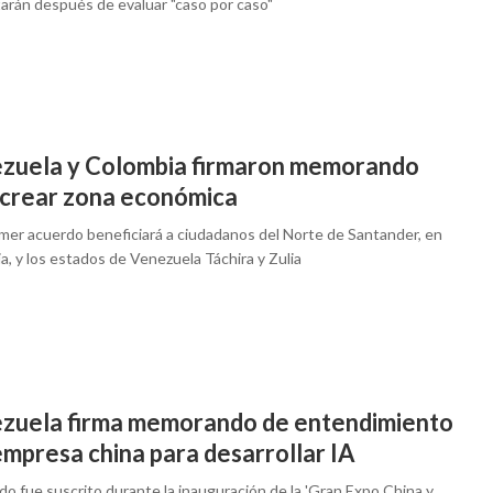
arán después de evaluar "caso por caso"
zuela y Colombia firmaron memorando
 crear zona económica
imer acuerdo beneficiará a ciudadanos del Norte de Santander, en
, y los estados de Venezuela Táchira y Zulia
zuela firma memorando de entendimiento
empresa china para desarrollar IA
do fue suscrito durante la inauguración de la 'Gran Expo China y