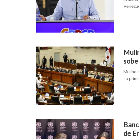
Venezue
Muli
sobe
Mulino d
su prim
Banc
de E