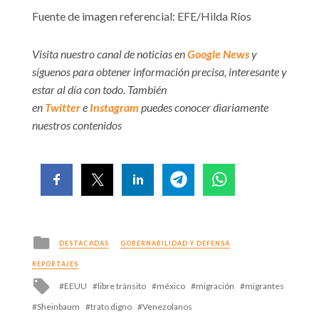
Fuente de imagen referencial: EFE/Hilda Ríos
Visita nuestro canal de noticias en
Google News
y
síguenos para obtener información precisa, interesante y
estar al día con todo. También
en
Twitter
e
Instagram
puedes conocer diariamente
nuestros contenidos
Posted
DESTACADAS
GOBERNABILIDAD Y DEFENSA
in
REPORTAJES
Tagged
EEUU
libre tránsito
méxico
migración
migrantes
with
Sheinbaum
trato digno
Venezolanos