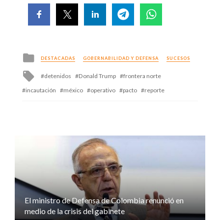
Posted
DESTACADAS
GOBERNABILIDAD Y DEFENSA
SUCESOS
in
Tagged
detenidos
Donald Trump
frontera norte
with
incautación
méxico
operativo
pacto
reporte
El ministro de Defensa de Colombia renunció en
medio de la crisis del gabinete