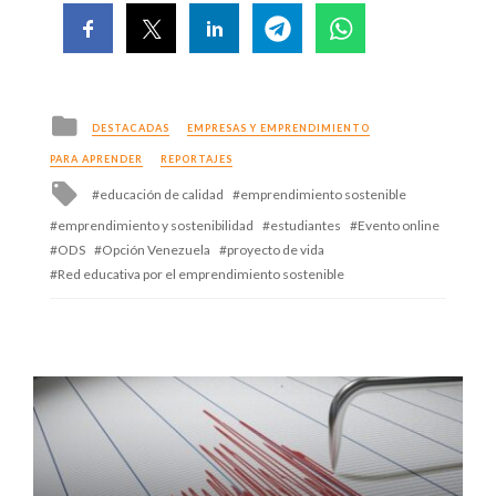
Posted
DESTACADAS
EMPRESAS Y EMPRENDIMIENTO
in
PARA APRENDER
REPORTAJES
Tagged
educación de calidad
emprendimiento sostenible
with
emprendimiento y sostenibilidad
estudiantes
Evento online
ODS
Opción Venezuela
proyecto de vida
Red educativa por el emprendimiento sostenible