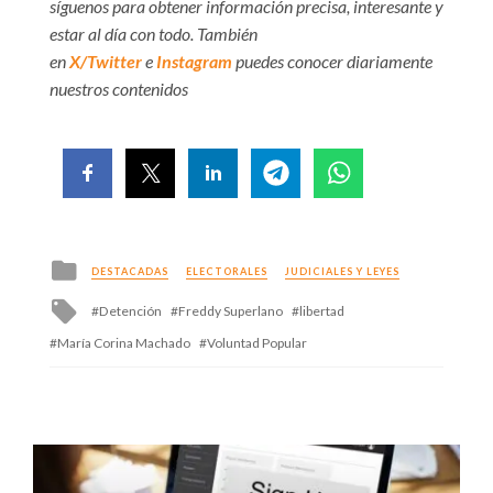
síguenos para obtener información precisa, interesante y
estar al día con todo. También
en
X/Twitter
e
Instagram
puedes conocer diariamente
nuestros contenidos
Posted
DESTACADAS
ELECTORALES
JUDICIALES Y LEYES
in
Tagged
Detención
Freddy Superlano
libertad
with
María Corina Machado
Voluntad Popular