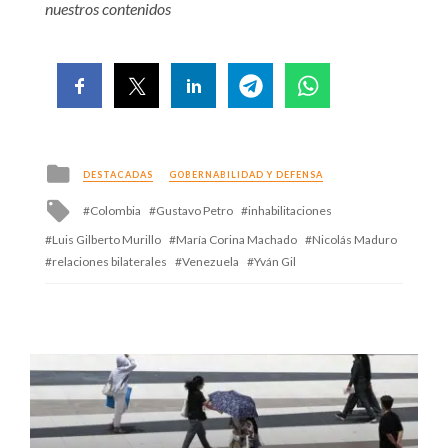
nuestros contenidos
Posted
DESTACADAS
GOBERNABILIDAD Y DEFENSA
in
Tagged
Colombia
Gustavo Petro
inhabilitaciones
with
Luis Gilberto Murillo
María Corina Machado
Nicolás Maduro
relaciones bilaterales
Venezuela
Yván Gil