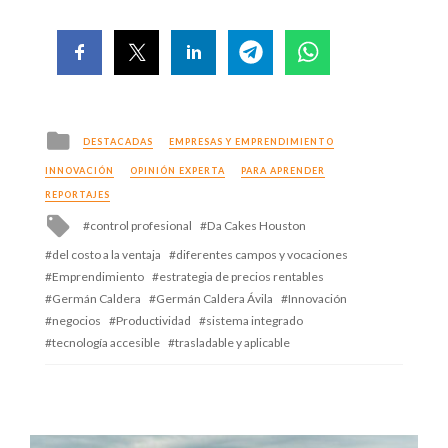
Posted
DESTACADAS
EMPRESAS Y EMPRENDIMIENTO
in
INNOVACIÓN
OPINIÓN EXPERTA
PARA APRENDER
REPORTAJES
Tagged
control profesional
Da Cakes Houston
with
del costo a la ventaja
diferentes campos y vocaciones
Emprendimiento
estrategia de precios rentables
Germán Caldera
Germán Caldera Ávila
Innovación
negocios
Productividad
sistema integrado
tecnología accesible
trasladable y aplicable