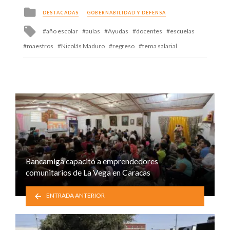
Posted
DESTACADAS
GOBERNABILIDAD Y DEFENSA
in
Tagged
año escolar
aulas
Ayudas
docentes
escuelas
with
maestros
Nicolás Maduro
regreso
tema salarial
Bancamiga capacitó a emprendedores
comunitarios de La Vega en Caracas
ENTRADA ANTERIOR