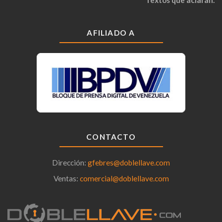
Textos que aclaran.
AFILIADO A
CONTACTO
Dirección:
gfebres@doblellave.com
Ventas:
comercial@doblellave.com