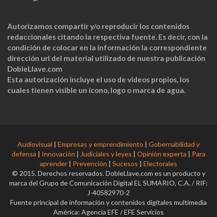
Autorizamos compartir y/o reproducir los contenidos
redaccionales citando la respectiva fuente. Es decir, con la
condición de colocar en la información la correspondiente
dirección url del material utilizado de nuestra publicación
DobleLlave.com
Esta autorización incluye el uso de videos propios, los
cuales tienen visible un ícono, logo o marca de agua.
Audiovisual
|
Empresas y emprendimiento
|
Gobernabilidad y
defensa
|
Innovación
|
Judiciales y leyes
|
Opinión experta
|
Para
aprender
|
Prevención
|
Sucesos
|
Electorales
© 2015. Derechos reservados. DobleLlave.com es un producto y
marca del Grupo de Comunicación Digital EL SUMARIO, C.A. / RIF:
J-40582970-2
Fuente principal de información y contenidos digitales multimedia
América: Agencia EFE / EFE Servicios